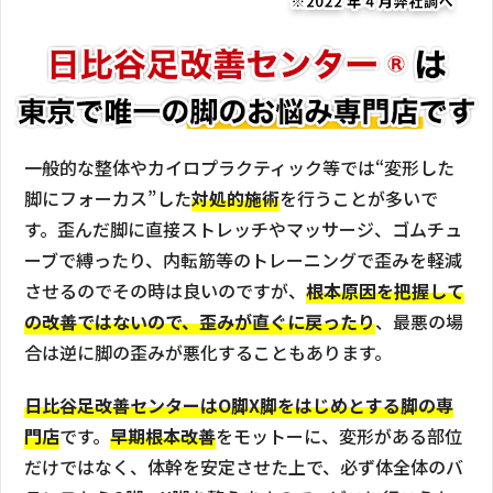
一般的な整体やカイロプラクティック等では“変形した
脚にフォーカス”した
対処的施術
を行うことが多いで
す。歪んだ脚に直接ストレッチやマッサージ、ゴムチュ
ーブで縛ったり、内転筋等のトレーニングで歪みを軽減
させるのでその時は良いのですが、
根本原因を把握して
の改善ではないので、歪みが直ぐに戻ったり
、最悪の場
合は逆に脚の歪みが悪化することもあります。
日比谷足改善センターはO脚X脚をはじめとする脚の専
門店
です。
早期根本改善
をモットーに、変形がある部位
だけではなく、体幹を安定させた上で、必ず体全体のバ