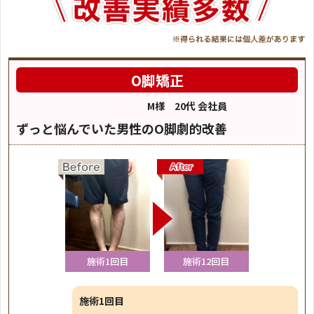
O脚矯正
M様 20代 会社員
ずっと悩んでいた男性のO脚劇的改善
施術1回目
施術12回目
施術1回目