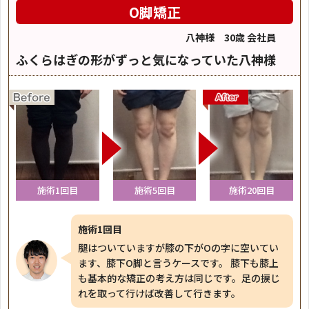
O脚矯正
八神様 30歳 会社員
ふくらはぎの形がずっと気になっていた八神様
施術1回目
施術5回目
施術20回目
施術1回目
腿はついていますが膝の下がOの字に空いてい
ます、膝下O脚と言うケースです。 膝下も膝上
も基本的な矯正の考え方は同じです。足の捩じ
れを取って行けば改善して行きます。