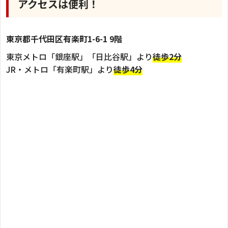
アクセスは便利！
2023年6月28日
O脚がコンプレックスでした
東京都千代田区有楽町1-6-1 9階
2023年6月18日
東京メトロ「銀座駅」「日比谷駅」より
徒歩2分
JR・メトロ「有楽町駅」より
徒歩4分
少しずつX脚が良くなっていっている実感があ
ります
2023年6月18日
諦めていたX脚や骨盤のゆがみ・・・
2023年6月14日
O脚で来院しました
2023年4月20日
普段の姿勢や動作が重要だと思いました
2023年4月20日
だんだんO脚が改善していくのがわかりました