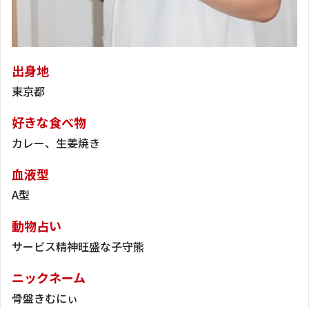
出身地
東京都
好きな食べ物
カレー、生姜焼き
血液型
A型
動物占い
サービス精神旺盛な子守熊
ニックネーム
骨盤きむにぃ