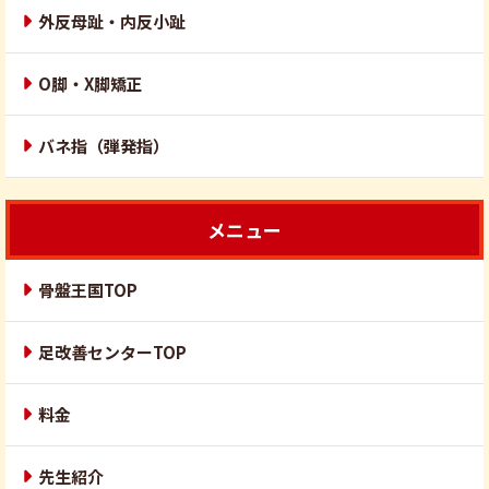
外反母趾・内反小趾
O脚・X脚矯正
バネ指（弾発指）
メニュー
骨盤王国TOP
足改善センターTOP
料金
先生紹介