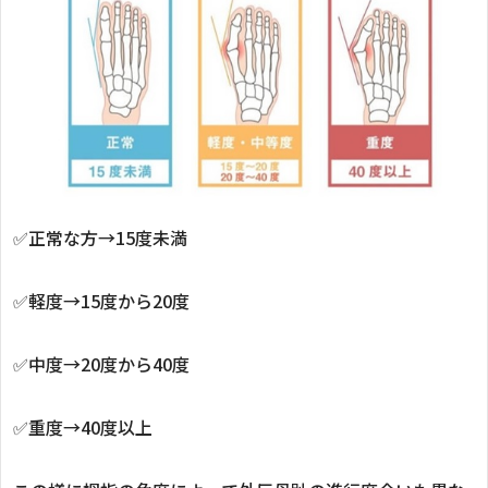
✅正常な方→15度未満
✅軽度→15度から20度
✅中度→20度から40度
✅重度→40度以上