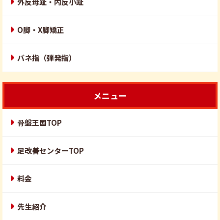
外反母趾・内反小趾
O脚・X脚矯正
バネ指（弾発指）
メニュー
骨盤王国TOP
足改善センターTOP
料金
先生紹介