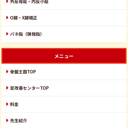
外反母趾・内反小趾
O脚・X脚矯正
バネ指（弾発指）
メニュー
骨盤王国TOP
足改善センターTOP
料金
先生紹介