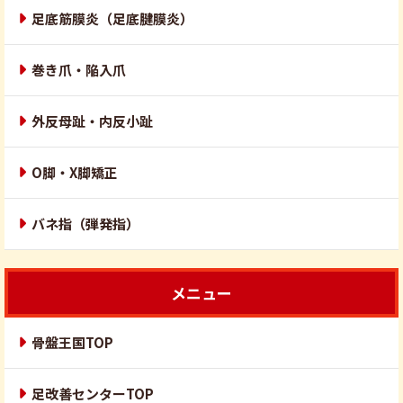
足底筋膜炎（足底腱膜炎）
巻き爪・陥入爪
外反母趾・内反小趾
O脚・X脚矯正
バネ指（弾発指）
メニュー
骨盤王国TOP
足改善センターTOP