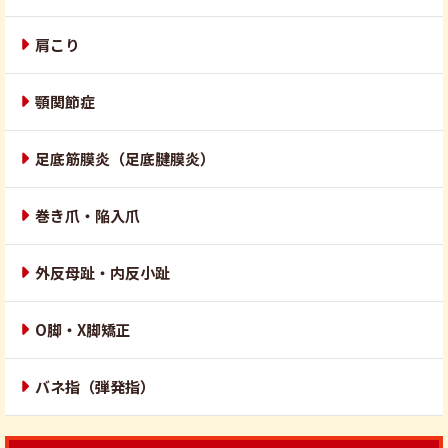
肩こり
顎関節症
足底筋膜炎（足底腱膜炎）
巻き爪・陥入爪
外反母趾・内反小趾
O脚・X脚矯正
バネ指（弾発指）