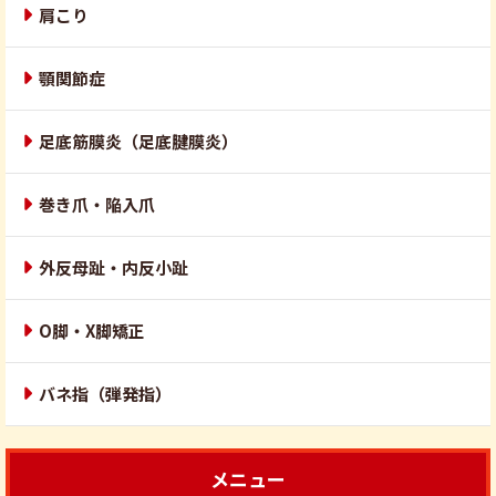
肩こり
顎関節症
足底筋膜炎（足底腱膜炎）
巻き爪・陥入爪
外反母趾・内反小趾
O脚・X脚矯正
バネ指（弾発指）
メニュー