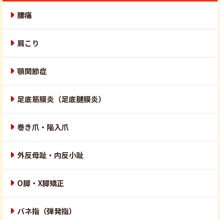
腰痛
肩こり
顎関節症
足底筋膜炎（足底腱膜炎）
巻き爪・陥入爪
外反母趾・内反小趾
O脚・X脚矯正
バネ指（弾発指）