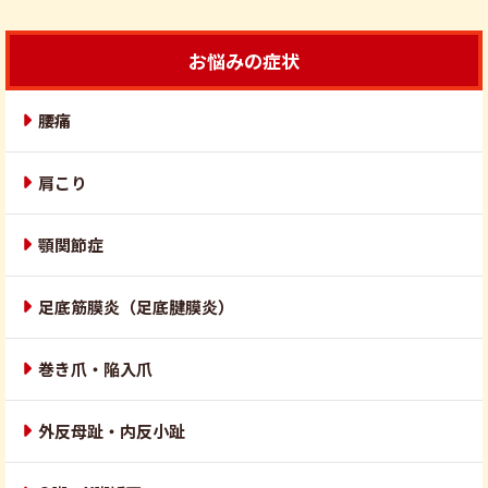
お悩みの症状
腰痛
肩こり
顎関節症
足底筋膜炎（足底腱膜炎）
巻き爪・陥入爪
外反母趾・内反小趾