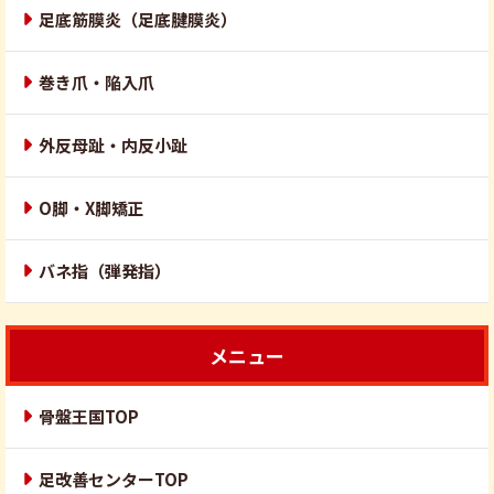
足底筋膜炎（足底腱膜炎）
巻き爪・陥入爪
外反母趾・内反小趾
O脚・X脚矯正
バネ指（弾発指）
メニュー
骨盤王国TOP
足改善センターTOP