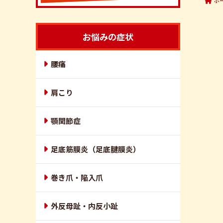
ホ
お悩みの症状
腰痛
肩こり
顎関節症
足底筋膜炎（足底腱膜炎）
巻き爪・陥入爪
外反母趾・内反小趾