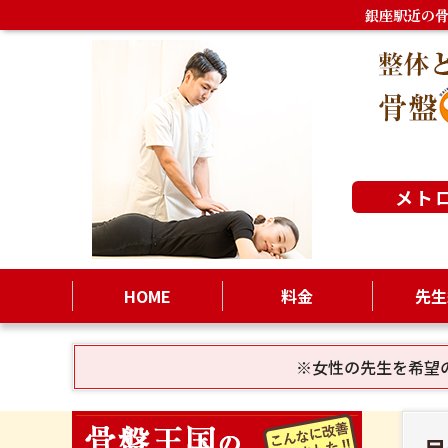
銀座駅近の
メト
HOME
料金
先生
※女性の先生を希望