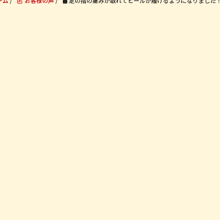
ーム
/
お客様の声
/
足の指の痛みが取れてヒールが履けるようになりました