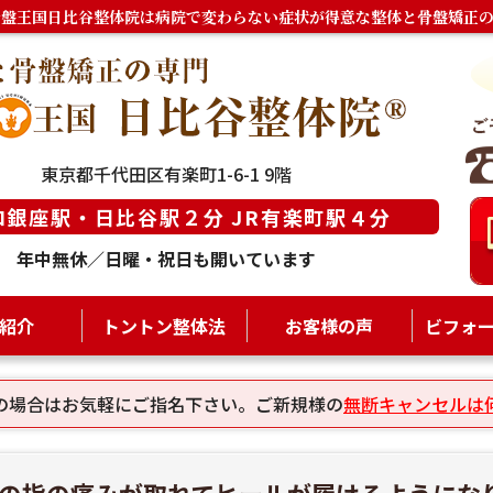
骨盤王国日比谷整体院は病院で変わらない症状が得意な整体と骨盤矯正の
東京都千代田区有楽町1-6-1 9階
ロ銀座駅・日比谷駅２分 JR有楽町駅４分
年中無休／日曜・祝日も開いています
紹介
トントン整体法
お客様の声
ビフォ
の場合はお気軽にご指名下さい。ご新規様の
無断キャンセルは