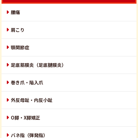
腰痛
肩こり
顎関節症
足底筋膜炎（足底腱膜炎）
巻き爪・陥入爪
外反母趾・内反小趾
O脚・X脚矯正
バネ指（弾発指）