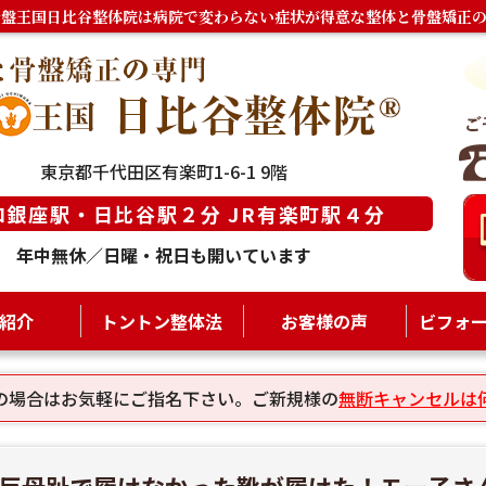
骨盤王国日比谷整体院は病院で変わらない症状が得意な整体と骨盤矯正の
東京都千代田区有楽町1-6-1 9階
ロ銀座駅・日比谷駅２分 JR有楽町駅４分
年中無休／日曜・祝日も開いています
紹介
トントン整体法
お客様の声
ビフォ
の場合はお気軽にご指名下さい。ご新規様の
無断キャンセルは