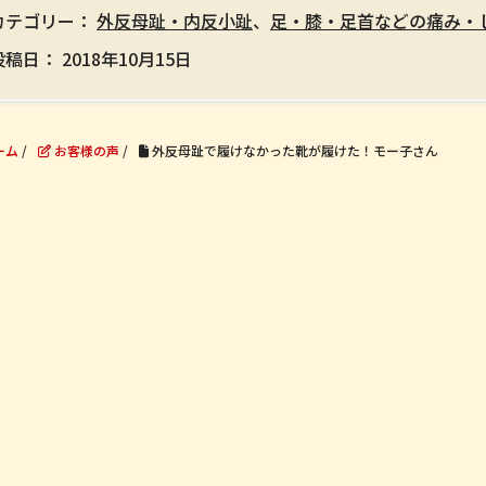
カテゴリー：
外反母趾・内反小趾
、
足・膝・足首などの痛み・
投稿日：
2018年10月15日
ーム
/
お客様の声
/
外反母趾で履けなかった靴が履けた！モー子さん