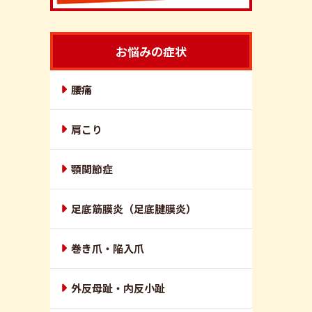
お悩みの症状
腰痛
肩こり
顎関節症
足底筋膜炎（足底腱膜炎）
巻き爪・陥入爪
外反母趾・内反小趾