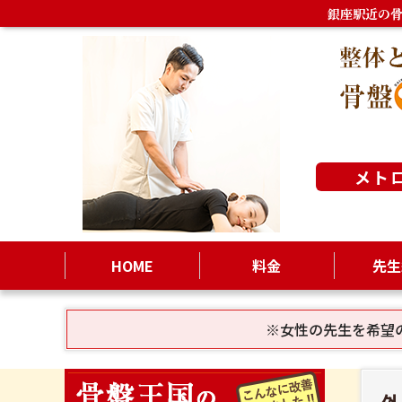
銀座駅近の
メト
HOME
料金
先生
※女性の先生を希望