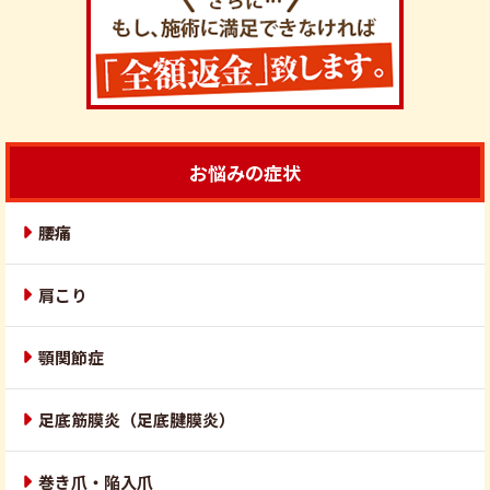
お悩みの症状
腰痛
肩こり
顎関節症
足底筋膜炎（足底腱膜炎）
巻き爪・陥入爪