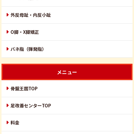
外反母趾・内反小趾
O脚・X脚矯正
バネ指（弾発指）
メニュー
骨盤王国TOP
足改善センターTOP
料金