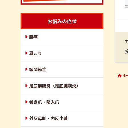
お悩みの症状
腰痛
肩こり
顎関節症
ホ
足底筋膜炎（足底腱膜炎）
巻き爪・陥入爪
外反母趾・内反小趾