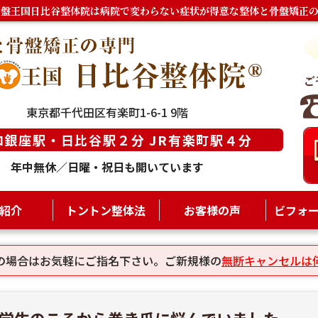
骨盤王国日比谷整体院は病院で変わらない症状が得意な整体と骨盤矯正の
東京都千代田区有楽町1-6-1 9階
ロ銀座駅・日比谷駅２分 JR有楽町駅４分
年中無休／日曜・祝日も開いています
紹介
トントン整体法
お客様の声
ビフォ
の場合はお気軽にご指名下さい。ご新規様の
無断キャンセルは