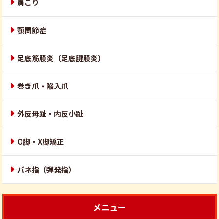
肩こり
顎関節症
足底筋膜炎（足底腱膜炎）
巻き爪・陥入爪
外反母趾・内反小趾
O脚・X脚矯正
バネ指（弾発指）
メニュー