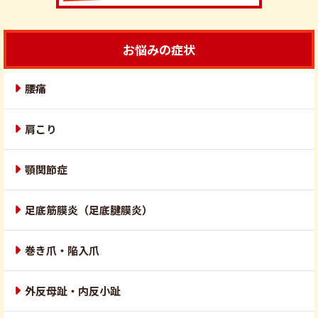
お悩みの症状
腰痛
肩こり
顎関節症
足底筋膜炎（足底腱膜炎）
巻き爪・陥入爪
外反母趾・内反小趾