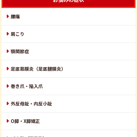
腰痛
肩こり
顎関節症
足底筋膜炎（足底腱膜炎）
巻き爪・陥入爪
外反母趾・内反小趾
O脚・X脚矯正