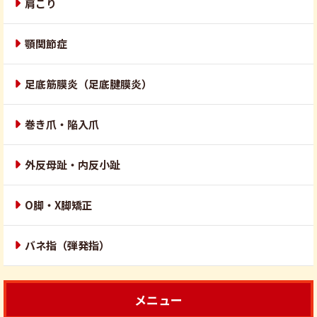
肩こり
顎関節症
足底筋膜炎（足底腱膜炎）
巻き爪・陥入爪
外反母趾・内反小趾
O脚・X脚矯正
バネ指（弾発指）
メニュー