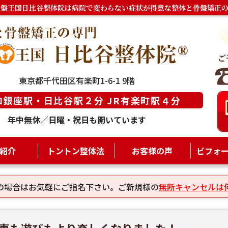
骨盤王国日比谷整体院は病院で変わらない症状が得意な整体と骨盤矯正の
東京都千代田区有楽町1-6-1 9階
ロ銀座駅・日比谷駅２分 JR有楽町駅４分
年中無休／日曜・祝日も開いています
紹介
トントン整体法
お客様の声
ビフォ
の場合はお気軽にご指名下さい。ご新規様の
無断キャンセルは