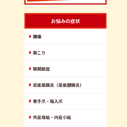
お悩みの症状
腰痛
肩こり
顎関節症
足底筋膜炎（足底腱膜炎）
巻き爪・陥入爪
外反母趾・内反小趾