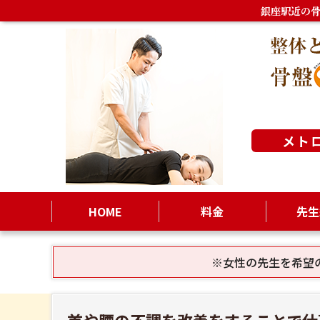
銀座駅近の
メト
HOME
料金
先生
※女性の先生を希望