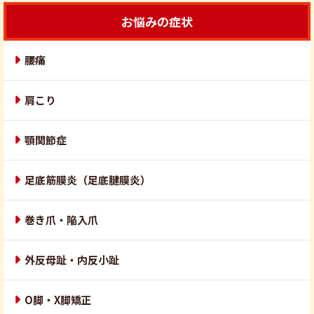
お悩みの症状
腰痛
肩こり
顎関節症
足底筋膜炎（足底腱膜炎）
巻き爪・陥入爪
外反母趾・内反小趾
O脚・X脚矯正