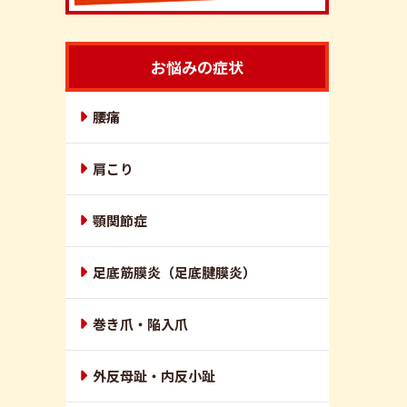
お悩みの症状
腰痛
肩こり
顎関節症
足底筋膜炎（足底腱膜炎）
巻き爪・陥入爪
外反母趾・内反小趾