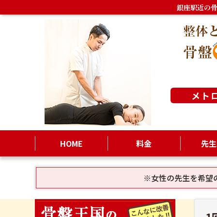
銀座駅近の
メト
HOME
料金
先生
※女性の先生を希望