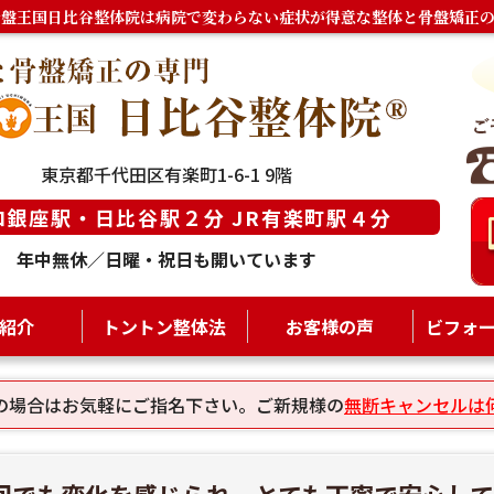
骨盤王国日比谷整体院は病院で変わらない症状が得意な整体と骨盤矯正の
東京都千代田区有楽町1-6-1 9階
ロ銀座駅・日比谷駅２分 JR有楽町駅４分
年中無休／日曜・祝日も開いています
紹介
トントン整体法
お客様の声
ビフォ
の場合はお気軽にご指名下さい。ご新規様の
無断キャンセルは