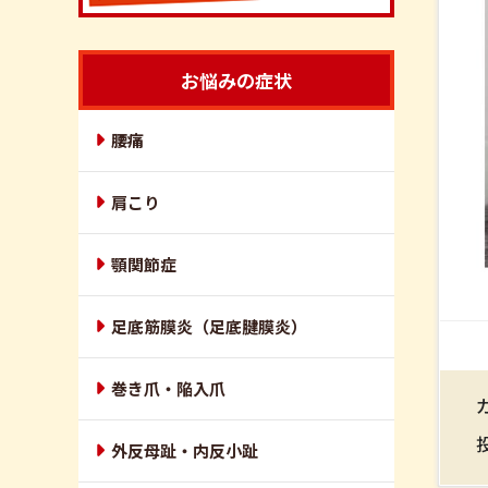
お悩みの症状
腰痛
肩こり
顎関節症
足底筋膜炎（足底腱膜炎）
巻き爪・陥入爪
外反母趾・内反小趾