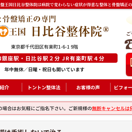
骨盤王国日比谷整体院は病院で変わらない症状が得意な整体と骨盤矯正の
東京都千代田区有楽町1-6-1 9階
ロ銀座駅・日比谷駅２分 JR有楽町駅４分
年中無休／日曜・祝日も開いています
紹介
トントン整体法
お客様の声
ビフォ
の場合はお気軽にご指名下さい。ご新規様の
無断キャンセルは