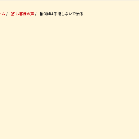
ーム
/
お客様の声
/
O脚は手術しないで治る