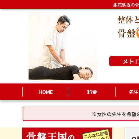
銀座駅近の
メト
HOME
料金
先生
※女性の先生を希望