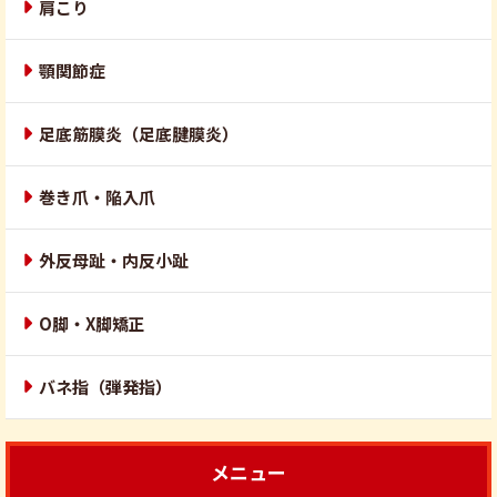
肩こり
顎関節症
足底筋膜炎（足底腱膜炎）
巻き爪・陥入爪
外反母趾・内反小趾
O脚・X脚矯正
バネ指（弾発指）
メニュー