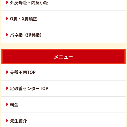
外反母趾・内反小趾
O脚・X脚矯正
バネ指（弾発指）
メニュー
骨盤王国TOP
足改善センターTOP
料金
先生紹介