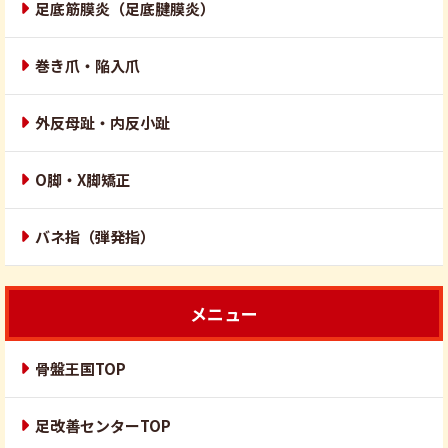
足底筋膜炎（足底腱膜炎）
巻き爪・陥入爪
外反母趾・内反小趾
O脚・X脚矯正
バネ指（弾発指）
メニュー
骨盤王国TOP
足改善センターTOP