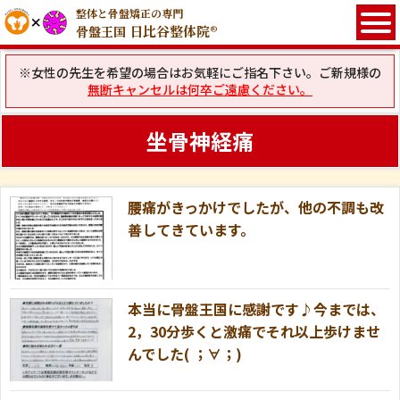
整体と骨盤矯正の専門
日比谷整体院®
骨盤王国
※女性の先生を希望の場合はお気軽にご指名下さい。ご新規様の
無断キャンセルは何卒ご遠慮ください。
坐骨神経痛
腰痛がきっかけでしたが、他の不調も改
善してきています。
本当に骨盤王国に感謝です♪今までは、
2，30分歩くと激痛でそれ以上歩けませ
んでした( ；∀；)