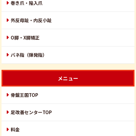
巻き爪・陥入爪
外反母趾・内反小趾
O脚・X脚矯正
バネ指（弾発指）
メニュー
骨盤王国TOP
足改善センターTOP
料金