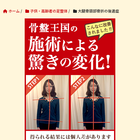
ホーム
/
子供・高齢者の足整体
/
大腿骨頸部骨折の後遺症