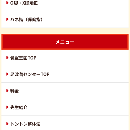
O脚・X脚矯正
バネ指（弾発指）
メニュー
骨盤王国TOP
足改善センターTOP
料金
先生紹介
トントン整体法