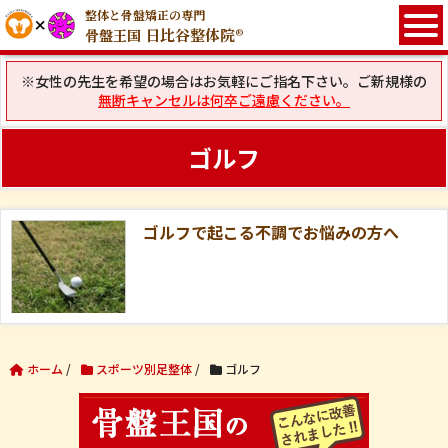
整体と骨盤矯正の専門
日比谷整体院®
骨盤王国
※女性の先生を希望の場合はお気軽にご指名下さい。ご新規様の
無断キャンセルは何卒ご遠慮ください。
ゴルフ
ゴルフで起こる不調でお悩みの方へ
ホーム
/
スポーツ別足整体
/
ゴルフ