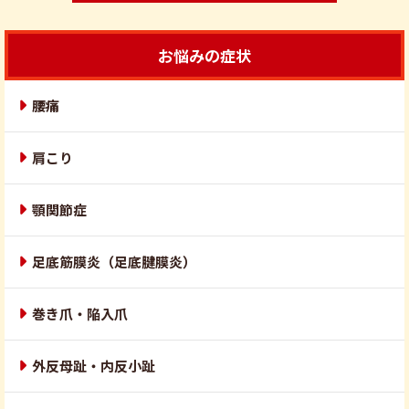
お悩みの症状
腰痛
肩こり
顎関節症
足底筋膜炎（足底腱膜炎）
巻き爪・陥入爪
外反母趾・内反小趾